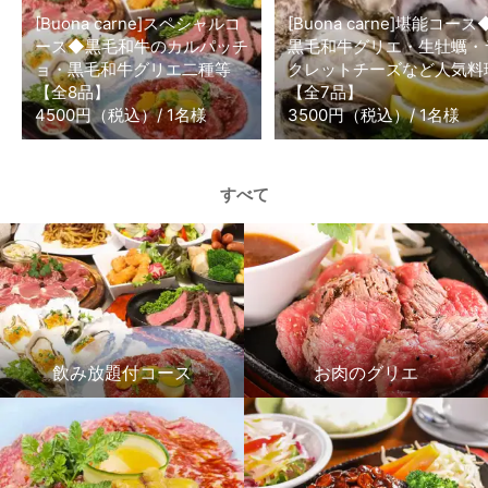
[Buona carne]スペシャルコ
[Buona carne]堪能コース
ース◆黒毛和牛のカルパッチ
黒毛和牛グリエ・生牡蠣・
ョ・黒毛和牛グリエ二種等
クレットチーズなど人気料
【全8品】
【全7品】
4500円（税込）/ 1名様
3500円（税込）/ 1名様
すべて
飲み放題付コース
お肉のグリエ