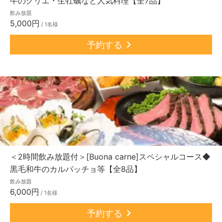
牛のグリエ・生牡蠣など人気料理【全7品】
飲み放題
5,000円
/ 1名様
予約する
＜2時間飲み放題付＞[Buona carne]スペシャルコース◆
黒毛和牛のカルパッチョ等【全8品】
飲み放題
6,000円
/ 1名様
予約する