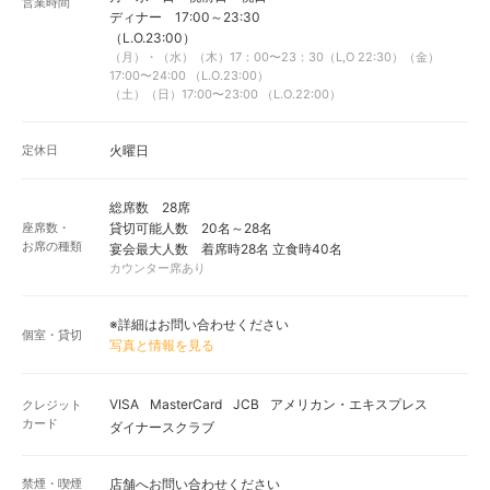
営業時間
ディナー 17:00～23:30
（L.O.23:00）
（月）・（水）（木）17：00〜23：30（L,O 22:30）（金）
17:00〜24:00 （L.O.23:00）
（土）（日）17:00〜23:00 （L.O.22:00）
定休日
火曜日
総席数 28席
座席数・
貸切可能人数 20名～28名
お席の種類
宴会最大人数 着席時28名 立食時40名
カウンター席あり
※詳細はお問い合わせください
個室・貸切
写真と情報を見る
VISA
MasterCard
JCB
アメリカン・エキスプレス
クレジット
カード
ダイナースクラブ
禁煙・喫煙
店舗へお問い合わせください