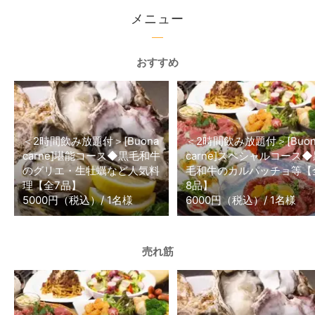
メニュー
おすすめ
＜2時間飲み放題付＞[Buona
＜2時間飲み放題付＞[Buon
carne]堪能コース◆黒毛和牛
carne]スペシャルコース◆
のグリエ・生牡蠣など人気料
毛和牛のカルパッチョ等【
理【全7品】
8品】
5000円（税込）/ 1名様
6000円（税込）/ 1名様
売れ筋