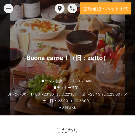
空席確認・ネット予約
Buona carne！（旧：zetto）
●ランチ営業 11:30～14:00
●ディナー営業
月・水・木・ 17:00〜23:30 （L.O.22:30）／金 〜23:45（L.O.23:00）／
土・日 〜23:00 （L.O.22:00）
※火曜定休
こだわり