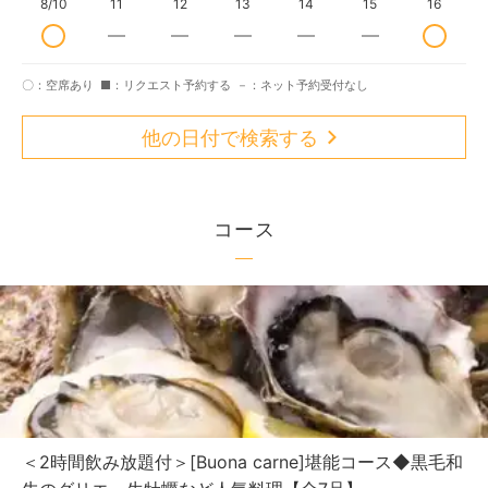
8/10
11
12
13
14
15
16
〇：空席あり
■：リクエスト予約する
－：ネット予約受付なし
他の日付で検索する
コース
＜2時間飲み放題付＞[Buona carne]堪能コース◆黒毛和