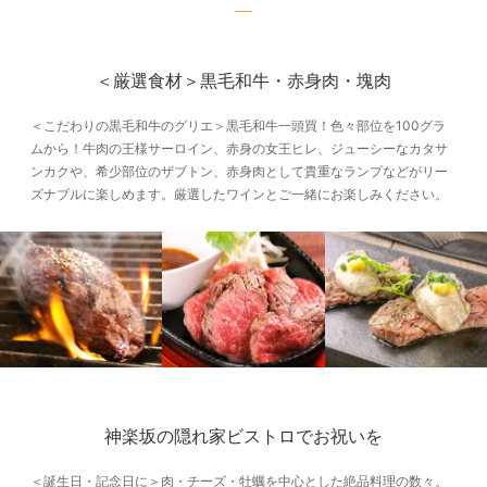
＜厳選食材＞黒毛和牛・赤身肉・塊肉
＜こだわりの黒毛和牛のグリエ＞黒毛和牛一頭買！色々部位を100グラ
ムから！牛肉の王様サーロイン、赤身の女王ヒレ、ジューシーなカタサ
ンカクや、希少部位のザブトン、赤身肉として貴重なランプなどがリー
ズナブルに楽しめます。厳選したワインとご一緒にお楽しみください。
神楽坂の隠れ家ビストロでお祝いを
＜誕生日・記念日に＞肉・チーズ・牡蠣を中心とした絶品料理の数々。